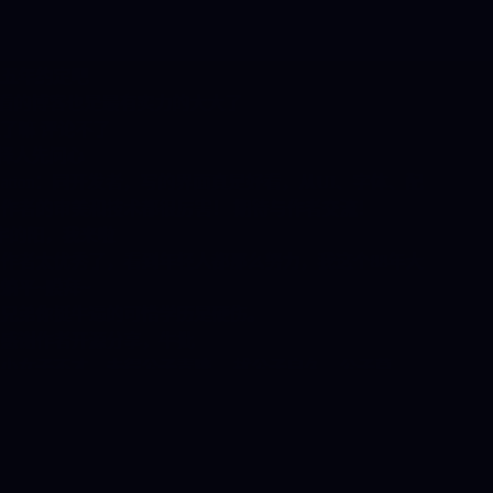
后多交流技术、一起在这条路上往前冲
：
欢迎来我的博客看看~~~~
iaozou.top/about
一起加入五年约定吧
见过最好看的博客也是最有实力的大大了
章评论是关了嘛 评论不了
先爱己，择人先问心
开发者，写的界面真是好看，从UI、字体、配
美和技术都很厉害！ 期待与作者交流！
我来啦
秀了，看到年轻人都那么努力，我这个88年大
拜~
挺牛逼的可惜学历是硬伤。
者开源分享，牛批
才，未得公子青睐。 扰公子良久，公子莫
开发者，写的界面真是好看，从UI、字体、配
美和技术都很厉害！ 期待与作者交流！
我来啦