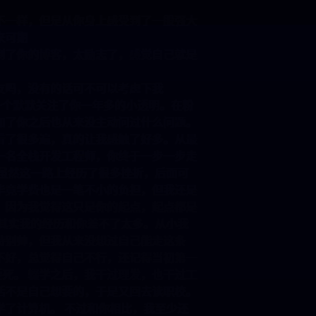
俩专业不一样，但是从你身上感受到了一股强大
油，未来可期
哪里看到了你的博客，太励志了，感觉自己就是
有女朋友吗，没有的话可不可以考虑下我
好，我是一个默默关注了你一年多的小透明。在粉
发言，加了你之后也从来没主动问过什么问题。
经反复看了很多遍，真的让我感触了好多。从最
在成为一名全栈开发工程师，你终于一步一步走
地方。 虽然这一路上经历了很多挫折，后面可
压力，毕竟学费也是一笔不小的负担，但我还是
持下去。因为我觉得这只是你的起点，起点都是
相见。 其实我的经历和你差不了太多。从小我
别酷、特别帅，但我从来没想过自己能走这条
语一直不好，总觉得自己不行，还记得当初第一
页面激动的要死。 辍学之后，我干过理发，也干过工
样的生活不是自己想要的，于是又回去读职校。
阳错地学了计算机。 不过和你相比，我至少还