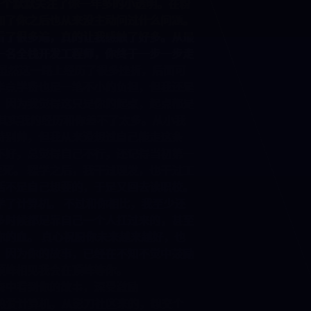
好，我是一个默默关注了你一年多的小透明。在粉
发言，加了你之后也从来没主动问过什么问题。
经反复看了很多遍，真的让我感触了好多。从最
在成为一名全栈开发工程师，你终于一步一步走
地方。 虽然这一路上经历了很多挫折，后面可
压力，毕竟学费也是一笔不小的负担，但我还是
持下去。因为我觉得这只是你的起点，起点都是
相见。 其实我的经历和你差不了太多。从小我
别酷、特别帅，但我从来没想过自己能走这条
语一直不好，总觉得自己不行，还记得当初第一
页面激动的要死。 辍学之后，我干过理发，也干过工
样的生活不是自己想要的，于是又回去读职校。
阳错地学了计算机。 不过和你相比，我至少还
而你很多时候都是靠自己一个人扛过来的，甚至
吸一点你的血。 真心祝愿你未来越来越好，也
持下去。因为你的故事，已经在不知不觉中鼓励
望我们顶峰相见我会在顶峰等你。
数字之海中看到你的故事，深受激励
油！！！热爱计算机，从影刀社区来的，想交个