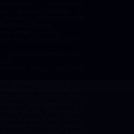
而你很多时候都是靠自己一个人扛过来的，甚至
吸一点你的血。 真心祝愿你未来越来越好，也
持下去。因为你的故事，已经在不知不觉中鼓励
望我们顶峰相见我会在顶峰等你。
数字之海中看到你的故事，深受激励
油！！！热爱计算机，从影刀社区来的，想交个
俩专业不一样，但是从你身上感受到了一股强大
油，未来可期
哪里看到了你的博客，太励志了，感觉自己就是
有女朋友吗，没有的话可不可以考虑下我
好，我是一个默默关注了你一年多的小透明。在粉
发言，加了你之后也从来没主动问过什么问题。
经反复看了很多遍，真的让我感触了好多。从最
在成为一名全栈开发工程师，你终于一步一步走
地方。 虽然这一路上经历了很多挫折，后面可
压力，毕竟学费也是一笔不小的负担，但我还是
持下去。因为我觉得这只是你的起点，起点都是