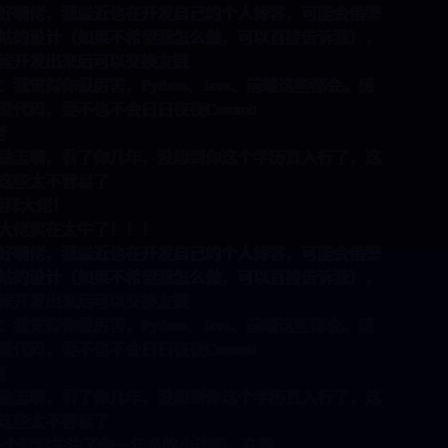
我最近也在开发自己的个人博客，可能会借鉴
（如果不希望我怎么做，可以直接告诉我），
来后可以交换友链
很厉害，Python、Java、前端这些都会。感
不也不会日日夜夜Commit
看了你几年，没想到你这个学历真入行了，这
容易了
！
太牛了！！！
我最近也在开发自己的个人博客，可能会借鉴
（如果不希望我怎么做，可以直接告诉我），
来后可以交换友链
很厉害，Python、Java、前端这些都会。感
不也不会日日夜夜Commit
看了你几年，没想到你这个学历真入行了，这
容易了
好，我是一个默默关注了你一年多的小透明。在粉