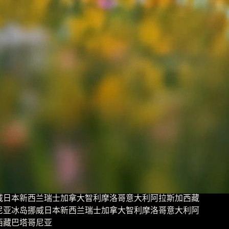
FREEDOM
我渴望自由，
去环游世界
代码之外，还有辽阔的山海与未知的远方。我想用脚步丈量世
界，用双眼收藏自由。
西兰
瑞士
加拿大
智利
摩洛哥
意大利
阿拉斯加
西藏
挪威
日本
新西兰
瑞士
加拿大
智利
摩洛哥
意大利
阿
哥尼亚