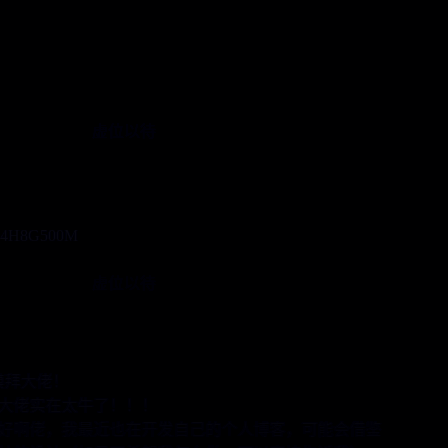
一路
前行
感谢每一位同行者
Token 赞助商
虚位以待
Coming Soon
服务器独家赞助
赞助本站运行
4H
8G
500M
服务器
访问官网
Token 赞助商
虚位以待
Coming Soon
一些
留言
！
太牛了！！！
我最近也在开发自己的个人博客，可能会借鉴