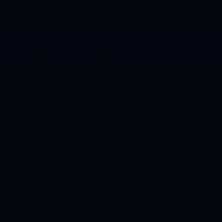
，瞻仰一下
，没有表情不会说话了（doge,再次膜拜，
杂，努力的补技术栈中55555，真的页面
年轻多学点
博主！ 我也是个在全栈赛道里追着梦想跑的开发者
发历程时特别惊喜 —— 原来有人和我在走同一条
路！看您分享的内容又扎实又有温度，希望能和您
后多交流技术、一起在这条路上往前冲
：
欢迎来我的博客看看~~~~
iaozou.top/about
一起加入五年约定吧
见过最好看的博客也是最有实力的大大了
章评论是关了嘛 评论不了
先爱己，择人先问心
博主！ 我也是个在全栈赛道里追着梦想跑的开发者
发历程时特别惊喜 —— 原来有人和我在走同一条
路！看您分享的内容又扎实又有温度，希望能和您
后多交流技术、一起在这条路上往前冲