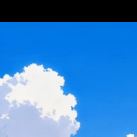
热爱
全局
全栈
架构师
滚动翻页 ·
1
/
4
·
热爱