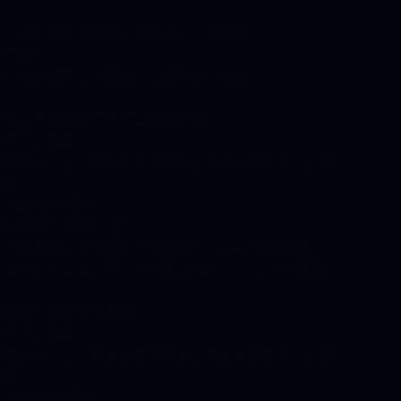
俩专业不一样，但是从你身上感受到了一股强大
油，未来可期
哪里看到了你的博客，太励志了，感觉自己就是
有女朋友吗，没有的话可不可以考虑下我
服
，一路走来很不容易，凭着热爱和努力，你
年轻人
，瞻仰一下
，没有表情不会说话了（doge,再次膜拜，
杂，努力的补技术栈中55555，真的页面
年轻多学点
服
，一路走来很不容易，凭着热爱和努力，你
年轻人