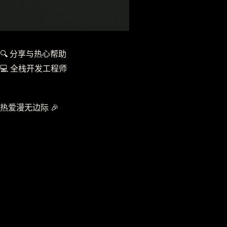
坐标
浙江 · 宁波
开源
ThriveX
态度
热爱驱动
🤖️ 数码科技爱好者
🔍 分享与热心帮助
💻 全栈开发工程师
源于热爱而发电 ✨
开源项目作者 🥳
热爱漫无边际 🎉
NINGBO
Ningbo · 宁波