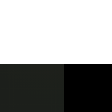
一个平凡的人
👋
Hello,
我叫
刘宇阳
我是一名02年的
全栈工程师
。
一直对网站开发领域很感兴趣，
从小就希望有一个属于自己的网
站
，在17年时候成功进入站长圈，并通过各种自学，以及各种折
腾，才有了你现在看到的这个网站
个人博客
GitHub
角色
前端 / 后端