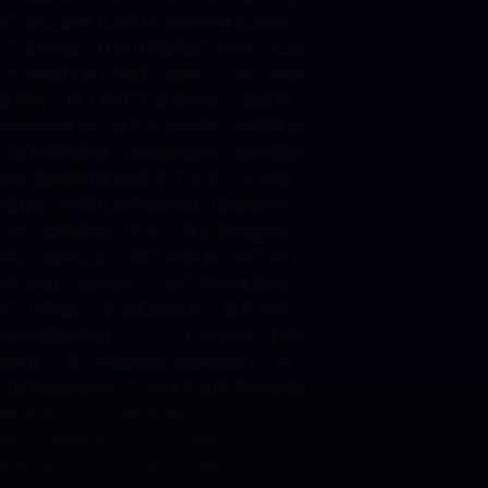
发言，加了你之后也从来没主动问过什么问题。
经反复看了很多遍，真的让我感触了好多。从最
在成为一名全栈开发工程师，你终于一步一步走
地方。 虽然这一路上经历了很多挫折，后面可
压力，毕竟学费也是一笔不小的负担，但我还是
持下去。因为我觉得这只是你的起点，起点都是
相见。 其实我的经历和你差不了太多。从小我
别酷、特别帅，但我从来没想过自己能走这条
语一直不好，总觉得自己不行，还记得当初第一
页面激动的要死。 辍学之后，我干过理发，也干过工
样的生活不是自己想要的，于是又回去读职校。
阳错地学了计算机。 不过和你相比，我至少还
而你很多时候都是靠自己一个人扛过来的，甚至
吸一点你的血。 真心祝愿你未来越来越好，也
持下去。因为你的故事，已经在不知不觉中鼓励
望我们顶峰相见我会在顶峰等你。
数字之海中看到你的故事，深受激励
油！！！热爱计算机，从影刀社区来的，想交个