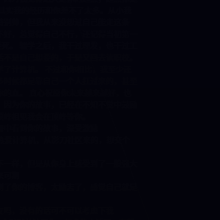
相见。 其实我的经历和你差不了太多。从小我
别酷、特别帅，但我从来没想过自己能走这条
语一直不好，总觉得自己不行，还记得当初第一
页面激动的要死。 辍学之后，我干过理发，也干过工
样的生活不是自己想要的，于是又回去读职校。
阳错地学了计算机。 不过和你相比，我至少还
而你很多时候都是靠自己一个人扛过来的，甚至
吸一点你的血。 真心祝愿你未来越来越好，也
持下去。因为你的故事，已经在不知不觉中鼓励
望我们顶峰相见我会在顶峰等你。
数字之海中看到你的故事，深受激励
油！！！热爱计算机，从影刀社区来的，想交个
俩专业不一样，但是从你身上感受到了一股强大
油，未来可期
哪里看到了你的博客，太励志了，感觉自己就是
有女朋友吗，没有的话可不可以考虑下我