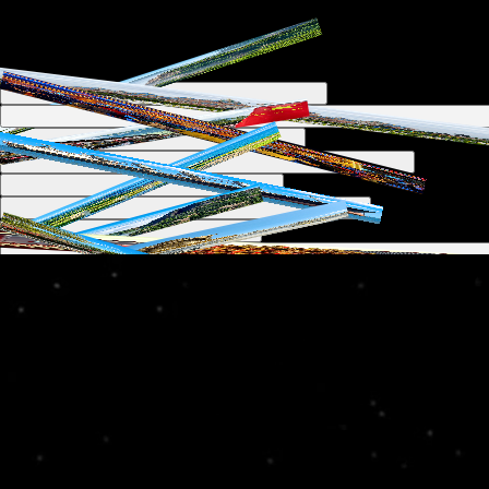
只是回忆加了分
记录那些按下快门的瞬间
●
01
Frame
Frame
02
●
●
03
Frame
Frame
●
04
05
●
Frame
Frame
06
●
●
07
Frame
Frame
08
●
●
09
Frame
Frame
10
●
●
11
Frame
Frame
12
●
●
13
Frame
Frame
14
●
Random ·
14
shots